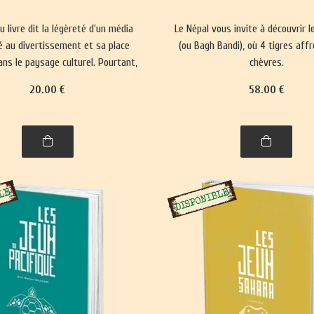
du livre dit la légèreté d'un média
Le Népal vous invite à découvrir l
 au divertissement et sa place
(ou Bagh Bandi), où 4 tigres aff
ns le paysage culturel. Pourtant,
chèvres.
lise nos représentations du monde
20
.00
€
58
.00
€
orce les normes sociales depuis
5000 ans.