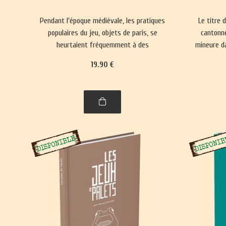
Pendant l'époque médiévale, les pratiques
Le titre 
populaires du jeu, objets de paris, se
cantonné
heurtaient fréquemment à des
mineure da
interdictions. Parallèlement, des jeux plus
il réactua
19
.90
€
complexes ont émergé, prisés par les
et renf
classes sociales aristocratiques.