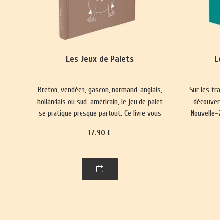
Les Jeux de Palets
L
Breton, vendéen, gascon, normand, anglais,
Sur les tr
hollandais ou sud-américain, le jeu de palet
découver
se pratique presque partout. Ce livre vous
Nouvelle-Z
emmènera à la découverte de nombre de
17
.90
€
ses variantes, parfois quelque peu
surprenantes.