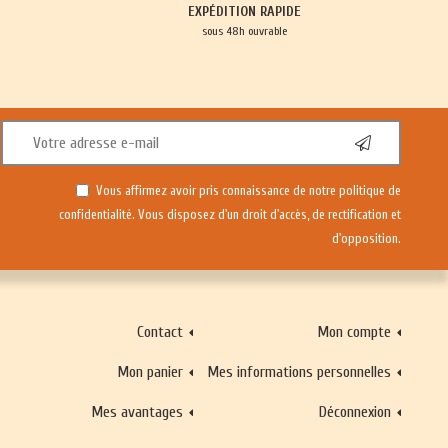
EXPÉDITION RAPIDE
sous 48h ouvrable
Vous affirmez avoir pris connaissance de notre
politique de
confidentialité
. Vous disposez d'un droit d'accès, de rectification et
d'opposition.
Contact
Mon compte
Mon panier
Mes informations personnelles
Mes avantages
Déconnexion