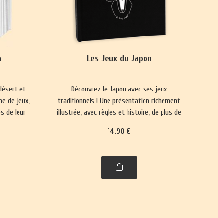
a
Les Jeux du Japon
désert et
Découvrez le Japon avec ses jeux
ne de jeux,
traditionnels ! Une présentation richement
s de leur
illustrée, avec règles et histoire, de plus de
.
trente jeux : jeux de cartes, jeux de plateau,
14
.90
€
jeux d'enfants et jeux d'adresse.