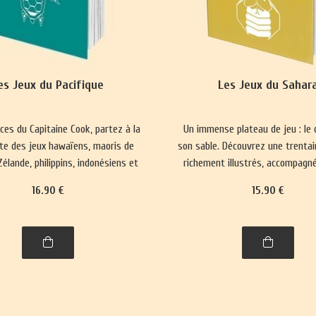
es Jeux du Pacifique
Les Jeux du Sahar
aces du Capitaine Cook, partez à la
Un immense plateau de jeu : le 
te des jeux hawaïens, maoris de
son sable. Découvrez une trentai
élande, philippins, indonésiens et
richement illustrés, accompagné
de Brunei.
histoire et leurs règles
16
.90
€
15
.90
€