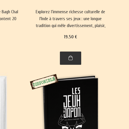
e Bagh Chal
Explorez l’immense richesse culturelle de
rontent 20
l'Inde à travers ses jeux : une longue
tradition qui mêle divertissement, plaisir,
réflexion philosophique et spiritualité. Un
19
.50
€
voyage captivant dans l’histoire, entre
l'Himalaya et l'Inde.