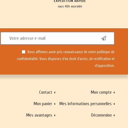
EXPÉDITION RAPIDE
sous 48h ouvrable
Vous affirmez avoir pris connaissance de notre
politique de
confidentialité
. Vous disposez d'un droit d'accès, de rectification et
d'opposition.
Contact
Mon compte
Mon panier
Mes informations personnelles
Mes avantages
Déconnexion