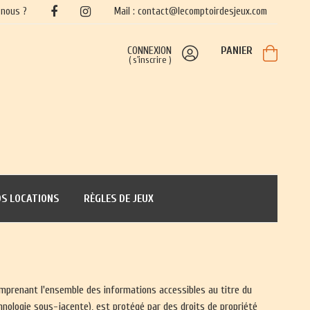
nous ?
Mail : contact@lecomptoirdesjeux.com
CONNEXION
PANIER
(
s'inscrire
)
S LOCATIONS
RÈGLES DE JEUX
omprenant l'ensemble des informations accessibles au titre du
ologie sous-jacente), est protégé par des droits de propriété