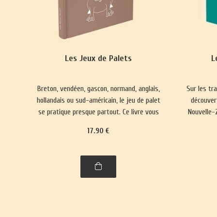
Les Jeux de Palets
L
Breton, vendéen, gascon, normand, anglais,
Sur les tr
hollandais ou sud-américain, le jeu de palet
découver
se pratique presque partout. Ce livre vous
Nouvelle-Z
emmènera à la découverte de nombre de
17
.90
€
ses variantes, parfois quelque peu
surprenantes.