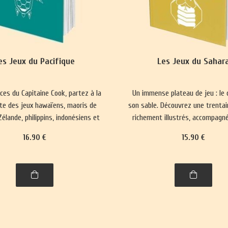
es Jeux du Pacifique
Les Jeux du Sahar
aces du Capitaine Cook, partez à la
Un immense plateau de jeu : le 
te des jeux hawaïens, maoris de
son sable. Découvrez une trentai
élande, philippins, indonésiens et
richement illustrés, accompagné
de Brunei.
histoire et leurs règles
16
.90
€
15
.90
€