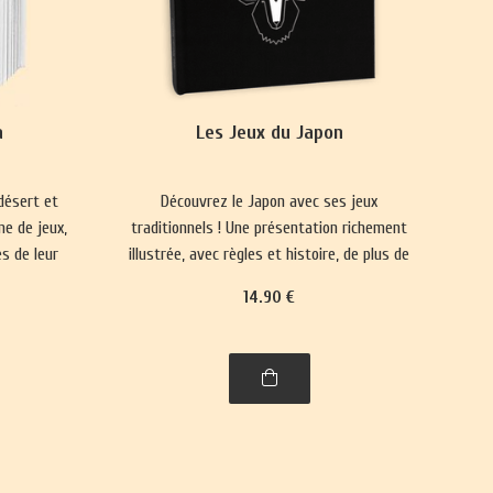
a
Les Jeux du Japon
désert et
Découvrez le Japon avec ses jeux
ne de jeux,
traditionnels ! Une présentation richement
s de leur
illustrée, avec règles et histoire, de plus de
.
trente jeux : jeux de cartes, jeux de plateau,
14
.90
€
jeux d'enfants et jeux d'adresse.