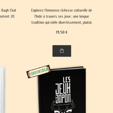
e Bagh Chal
Explorez l’immense richesse culturelle de
rontent 20
l'Inde à travers ses jeux : une longue
tradition qui mêle divertissement, plaisir,
réflexion philosophique et spiritualité. Un
19
.50
€
voyage captivant dans l’histoire, entre
l'Himalaya et l'Inde.