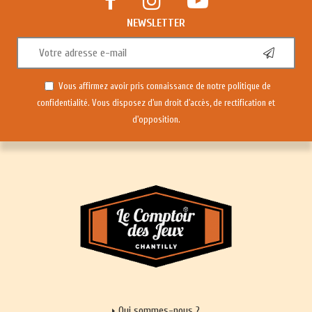
NEWSLETTER
Vous affirmez avoir pris connaissance de notre
politique de
confidentialité
. Vous disposez d'un droit d'accès, de rectification et
d'opposition.
Qui sommes-nous ?