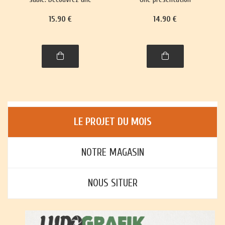
trentaine de jeux,
richement illustrée, avec
15
.90
€
14
.90
€
richement illustrés,
règles et histoire, de plus
accompagnés de leur
de trente jeux : jeux de
histoire et leurs règles.
cartes, jeux de plateau,
jeux d'enfants et jeux
d'adresse.
LE PROJET DU MOIS
NOTRE MAGASIN
NOUS SITUER