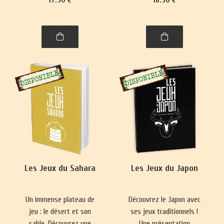
se pratique presque
Nouvelle-Zélande,
partout. Ce livre vous
philippins, indonésiens et
emmènera à la découverte
de Brunei.
de nombre de ses
variantes, parfois quelque
peu surprenantes.
Les Jeux du Sahara
Les Jeux du Japon
Un immense plateau de
Découvrez le Japon avec
jeu : le désert et son
ses jeux traditionnels !
sable. Découvrez une
Une présentation