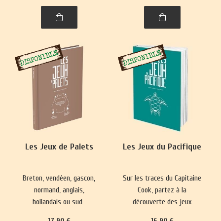
spiritualité. Un voyage
captivant dans l’histoire,
entre l'Himalaya et l'Inde.
Les Jeux de Palets
Les Jeux du Pacifique
Breton, vendéen, gascon,
Sur les traces du Capitaine
normand, anglais,
Cook, partez à la
hollandais ou sud-
découverte des jeux
américain, le jeu de palet
hawaïens, maoris de
17
.90
€
16
.90
€