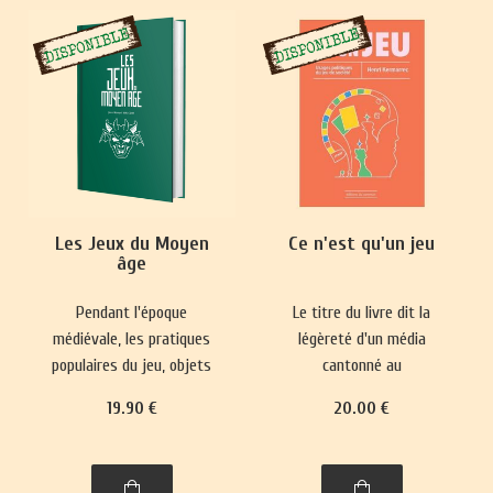
Les Jeux du Moyen
Ce n'est qu'un jeu
âge
Pendant l'époque
Le titre du livre dit la
médiévale, les pratiques
légèreté d'un média
populaires du jeu, objets
cantonné au
de paris, se heurtaient
divertissement et sa place
19
.90
€
20
.00
€
fréquemment à des
mineure dans le paysage
interdictions.
culturel. Pourtant, il
Parallèlement, des jeux
réactualise nos