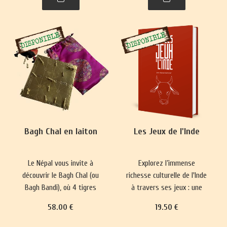
plus complexes ont
représentations du monde
émergé, prisés par les
et renforce les normes
classes sociales
sociales depuis 5000 ans.
aristocratiques.
Bagh Chal en laiton
Les Jeux de l'Inde
Le Népal vous invite à
Explorez l’immense
découvrir le Bagh Chal (ou
richesse culturelle de l'Inde
Bagh Bandi), où 4 tigres
à travers ses jeux : une
affrontent 20 chèvres.
longue tradition qui mêle
58
.00
€
19
.50
€
divertissement, plaisir,
réflexion philosophique et