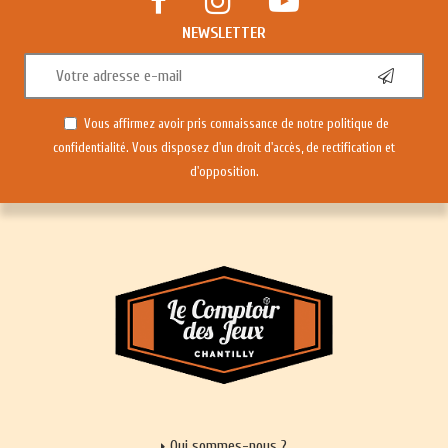
NEWSLETTER
Vous affirmez avoir pris connaissance de notre
politique de
confidentialité
. Vous disposez d'un droit d'accès, de rectification et
d'opposition.
Qui sommes-nous ?