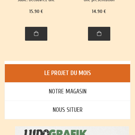
trentaine de jeux,
richement illustrée, avec
15
.90
€
14
.90
€
richement illustrés,
règles et histoire, de plus
accompagnés de leur
de trente jeux : jeux de
histoire et leurs règles.
cartes, jeux de plateau,
jeux d'enfants et jeux
d'adresse.
LE PROJET DU MOIS
NOTRE MAGASIN
NOUS SITUER