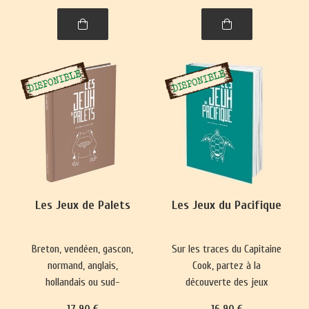
spiritualité. Un voyage
captivant dans l’histoire,
entre l'Himalaya et l'Inde.
Les Jeux de Palets
Les Jeux du Pacifique
Breton, vendéen, gascon,
Sur les traces du Capitaine
normand, anglais,
Cook, partez à la
hollandais ou sud-
découverte des jeux
américain, le jeu de palet
hawaïens, maoris de
17
.90
€
16
.90
€