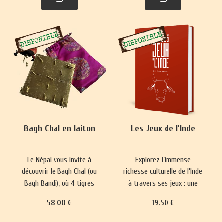
plus complexes ont
représentations du monde
émergé, prisés par les
et renforce les normes
classes sociales
sociales depuis 5000 ans.
aristocratiques.
Bagh Chal en laiton
Les Jeux de l'Inde
Le Népal vous invite à
Explorez l’immense
découvrir le Bagh Chal (ou
richesse culturelle de l'Inde
Bagh Bandi), où 4 tigres
à travers ses jeux : une
affrontent 20 chèvres.
longue tradition qui mêle
58
.00
€
19
.50
€
divertissement, plaisir,
réflexion philosophique et