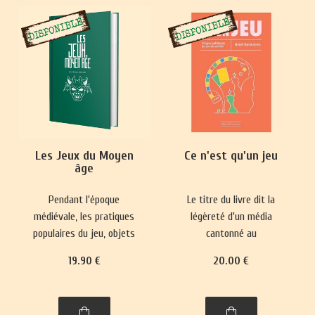
Les Jeux du Moyen
Ce n'est qu'un jeu
âge
Pendant l'époque
Le titre du livre dit la
médiévale, les pratiques
légèreté d'un média
populaires du jeu, objets
cantonné au
de paris, se heurtaient
divertissement et sa place
19
.90
€
20
.00
€
fréquemment à des
mineure dans le paysage
interdictions.
culturel. Pourtant, il
Parallèlement, des jeux
réactualise nos