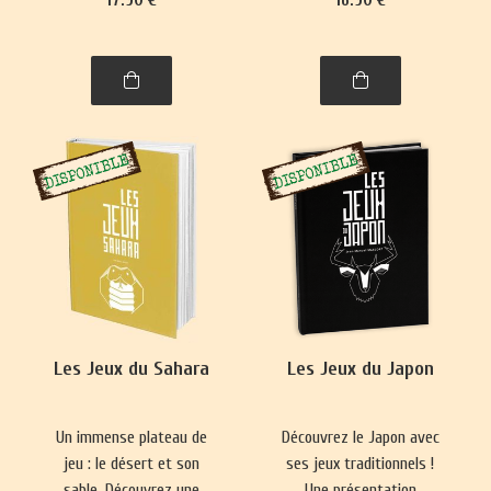
se pratique presque
Nouvelle-Zélande,
partout. Ce livre vous
philippins, indonésiens et
emmènera à la découverte
de Brunei.
de nombre de ses
variantes, parfois quelque
peu surprenantes.
Les Jeux du Sahara
Les Jeux du Japon
Un immense plateau de
Découvrez le Japon avec
jeu : le désert et son
ses jeux traditionnels !
sable. Découvrez une
Une présentation