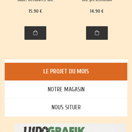
trentaine de jeux,
richement illustrée, avec
15
.90
€
14
.90
€
richement illustrés,
règles et histoire, de plus
accompagnés de leur
de trente jeux : jeux de
histoire et leurs règles.
cartes, jeux de plateau,
jeux d'enfants et jeux
d'adresse.
LE PROJET DU MOIS
NOTRE MAGASIN
NOUS SITUER