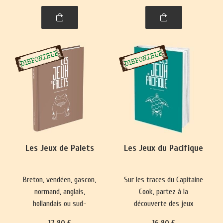
spiritualité. Un voyage
captivant dans l’histoire,
entre l'Himalaya et l'Inde.
Les Jeux de Palets
Les Jeux du Pacifique
Breton, vendéen, gascon,
Sur les traces du Capitaine
normand, anglais,
Cook, partez à la
hollandais ou sud-
découverte des jeux
américain, le jeu de palet
hawaïens, maoris de
17
.90
€
16
.90
€