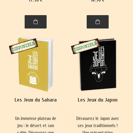
se pratique presque
Nouvelle-Zélande,
partout. Ce livre vous
philippins, indonésiens et
emmènera à la découverte
de Brunei.
de nombre de ses
variantes, parfois quelque
peu surprenantes.
Les Jeux du Sahara
Les Jeux du Japon
Un immense plateau de
Découvrez le Japon avec
jeu : le désert et son
ses jeux traditionnels !
sable. Découvrez une
Une présentation