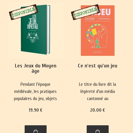
Les Jeux du Moyen
Ce n'est qu'un jeu
âge
Pendant l'époque
Le titre du livre dit la
médiévale, les pratiques
légèreté d'un média
populaires du jeu, objets
cantonné au
de paris, se heurtaient
divertissement et sa place
19
.90
€
20
.00
€
fréquemment à des
mineure dans le paysage
interdictions.
culturel. Pourtant, il
Parallèlement, des jeux
réactualise nos