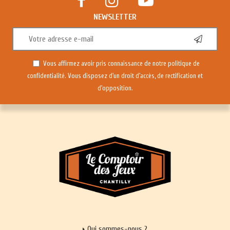
NEWSLETTER
Vous affirmez avoir pris connaissance de notre
politique de
confidentialité
. Vous disposez d'un droit d'accès, de rectification et
d'opposition.
Qui sommes-nous ?