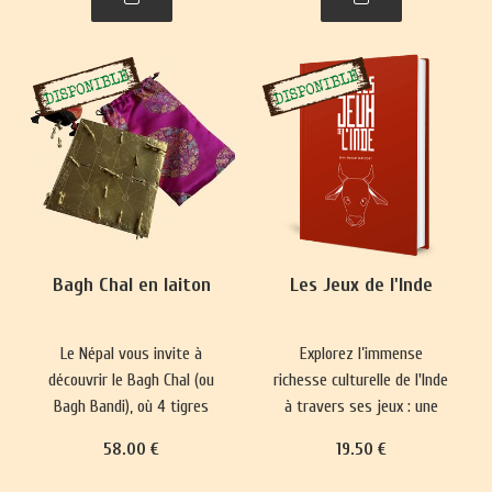
plus complexes ont
représentations du monde
émergé, prisés par les
et renforce les normes
classes sociales
sociales depuis 5000 ans.
aristocratiques.
Bagh Chal en laiton
Les Jeux de l'Inde
Le Népal vous invite à
Explorez l’immense
découvrir le Bagh Chal (ou
richesse culturelle de l'Inde
Bagh Bandi), où 4 tigres
à travers ses jeux : une
affrontent 20 chèvres.
longue tradition qui mêle
58
.00
€
19
.50
€
divertissement, plaisir,
réflexion philosophique et