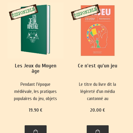
Les Jeux du Moyen
Ce n'est qu'un jeu
âge
Pendant l'époque
Le titre du livre dit la
médiévale, les pratiques
légèreté d'un média
populaires du jeu, objets
cantonné au
de paris, se heurtaient
divertissement et sa place
19
.90
€
20
.00
€
fréquemment à des
mineure dans le paysage
interdictions.
culturel. Pourtant, il
Parallèlement, des jeux
réactualise nos