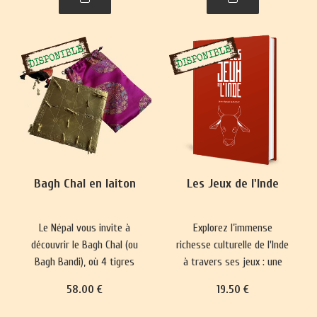
plus complexes ont
représentations du monde
émergé, prisés par les
et renforce les normes
classes sociales
sociales depuis 5000 ans.
aristocratiques.
Bagh Chal en laiton
Les Jeux de l'Inde
Le Népal vous invite à
Explorez l’immense
découvrir le Bagh Chal (ou
richesse culturelle de l'Inde
Bagh Bandi), où 4 tigres
à travers ses jeux : une
affrontent 20 chèvres.
longue tradition qui mêle
58
.00
€
19
.50
€
divertissement, plaisir,
réflexion philosophique et