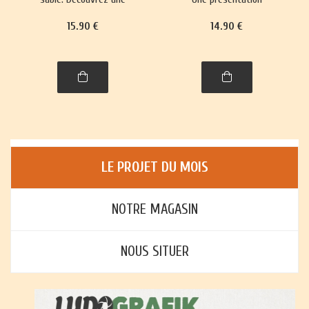
trentaine de jeux,
richement illustrée, avec
15
.90
€
14
.90
€
richement illustrés,
règles et histoire, de plus
accompagnés de leur
de trente jeux : jeux de
histoire et leurs règles.
cartes, jeux de plateau,
jeux d'enfants et jeux
d'adresse.
LE PROJET DU MOIS
NOTRE MAGASIN
NOUS SITUER