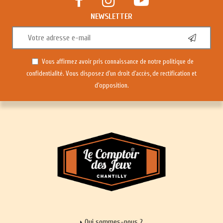
NEWSLETTER
Vous affirmez avoir pris connaissance de notre
politique de
confidentialité
. Vous disposez d'un droit d'accès, de rectification et
d'opposition.
Qui sommes-nous ?