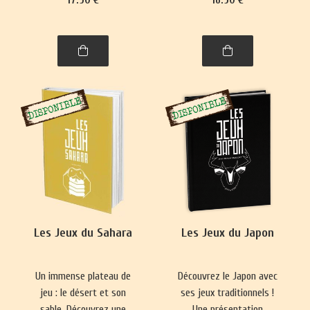
se pratique presque
Nouvelle-Zélande,
partout. Ce livre vous
philippins, indonésiens et
emmènera à la découverte
de Brunei.
de nombre de ses
variantes, parfois quelque
peu surprenantes.
Les Jeux du Sahara
Les Jeux du Japon
Un immense plateau de
Découvrez le Japon avec
jeu : le désert et son
ses jeux traditionnels !
sable. Découvrez une
Une présentation