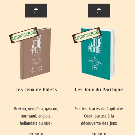
spiritualité. Un voyage
captivant dans l’histoire,
entre l'Himalaya et l'Inde.
Les Jeux de Palets
Les Jeux du Pacifique
Breton, vendéen, gascon,
Sur les traces du Capitaine
normand, anglais,
Cook, partez à la
hollandais ou sud-
découverte des jeux
américain, le jeu de palet
hawaïens, maoris de
17
.90
€
16
.90
€