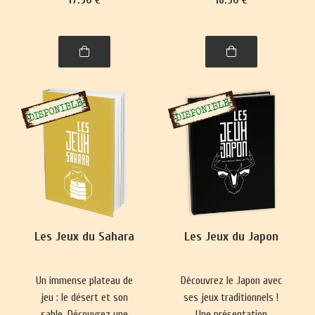
se pratique presque
Nouvelle-Zélande,
partout. Ce livre vous
philippins, indonésiens et
emmènera à la découverte
de Brunei.
de nombre de ses
variantes, parfois quelque
peu surprenantes.
Les Jeux du Sahara
Les Jeux du Japon
Un immense plateau de
Découvrez le Japon avec
jeu : le désert et son
ses jeux traditionnels !
sable. Découvrez une
Une présentation