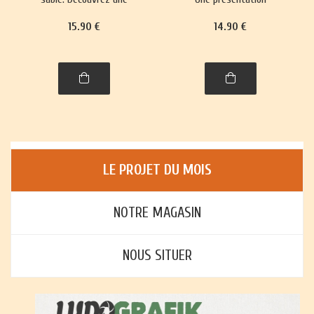
trentaine de jeux,
richement illustrée, avec
15
.90
€
14
.90
€
richement illustrés,
règles et histoire, de plus
accompagnés de leur
de trente jeux : jeux de
histoire et leurs règles.
cartes, jeux de plateau,
jeux d'enfants et jeux
d'adresse.
LE PROJET DU MOIS
NOTRE MAGASIN
NOUS SITUER