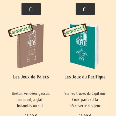
spiritualité. Un voyage
captivant dans l’histoire,
entre l'Himalaya et l'Inde.
Les Jeux de Palets
Les Jeux du Pacifique
Breton, vendéen, gascon,
Sur les traces du Capitaine
normand, anglais,
Cook, partez à la
hollandais ou sud-
découverte des jeux
américain, le jeu de palet
hawaïens, maoris de
17
.90
€
16
.90
€