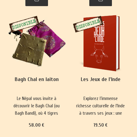
plus complexes ont
représentations du monde
émergé, prisés par les
et renforce les normes
classes sociales
sociales depuis 5000 ans.
aristocratiques.
Bagh Chal en laiton
Les Jeux de l'Inde
Le Népal vous invite à
Explorez l’immense
découvrir le Bagh Chal (ou
richesse culturelle de l'Inde
Bagh Bandi), où 4 tigres
à travers ses jeux : une
affrontent 20 chèvres.
longue tradition qui mêle
58
.00
€
19
.50
€
divertissement, plaisir,
réflexion philosophique et