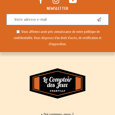
NEWSLETTER
Vous affirmez avoir pris connaissance de notre
politique de
confidentialité
. Vous disposez d'un droit d'accès, de rectification et
d'opposition.
Qui sommes-nous ?