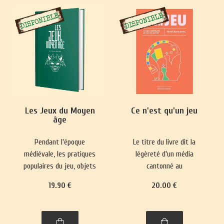
Les Jeux du Moyen
Ce n'est qu'un jeu
âge
Pendant l'époque
Le titre du livre dit la
médiévale, les pratiques
légèreté d'un média
populaires du jeu, objets
cantonné au
de paris, se heurtaient
divertissement et sa place
19
.90
€
20
.00
€
fréquemment à des
mineure dans le paysage
interdictions.
culturel. Pourtant, il
Parallèlement, des jeux
réactualise nos