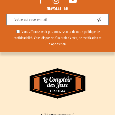
NEWSLETTER
Vous affirmez avoir pris connaissance de notre
politique de
confidentialité
. Vous disposez d'un droit d'accès, de rectification et
d'opposition.
Qui sommes-nous ?