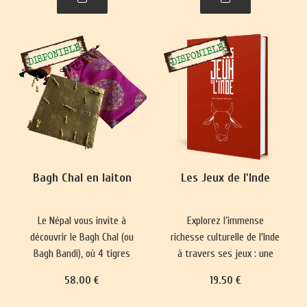
plus complexes ont
représentations du monde
émergé, prisés par les
et renforce les normes
classes sociales
sociales depuis 5000 ans.
aristocratiques.
Bagh Chal en laiton
Les Jeux de l'Inde
Le Népal vous invite à
Explorez l’immense
découvrir le Bagh Chal (ou
richesse culturelle de l'Inde
Bagh Bandi), où 4 tigres
à travers ses jeux : une
affrontent 20 chèvres.
longue tradition qui mêle
58
.00
€
19
.50
€
divertissement, plaisir,
réflexion philosophique et