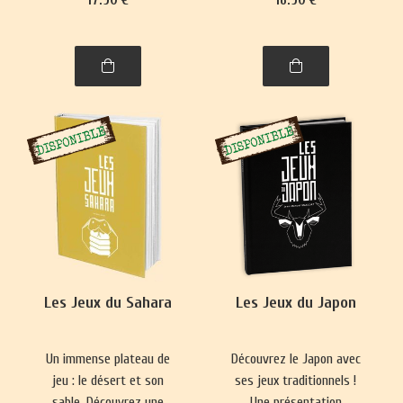
se pratique presque
Nouvelle-Zélande,
partout. Ce livre vous
philippins, indonésiens et
emmènera à la découverte
de Brunei.
de nombre de ses
variantes, parfois quelque
peu surprenantes.
Les Jeux du Sahara
Les Jeux du Japon
Un immense plateau de
Découvrez le Japon avec
jeu : le désert et son
ses jeux traditionnels !
sable. Découvrez une
Une présentation