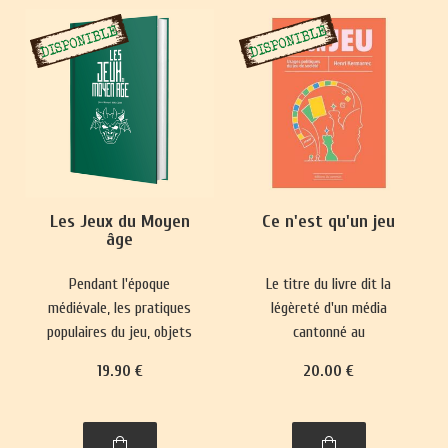
Les Jeux du Moyen
Ce n'est qu'un jeu
âge
Pendant l'époque
Le titre du livre dit la
médiévale, les pratiques
légèreté d'un média
populaires du jeu, objets
cantonné au
de paris, se heurtaient
divertissement et sa place
19
.90
€
20
.00
€
fréquemment à des
mineure dans le paysage
interdictions.
culturel. Pourtant, il
Parallèlement, des jeux
réactualise nos