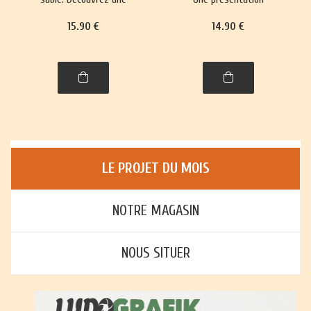
trentaine de jeux,
richement illustrée, avec
15
.90
€
14
.90
€
richement illustrés,
règles et histoire, de plus
accompagnés de leur
de trente jeux : jeux de
histoire et leurs règles.
cartes, jeux de plateau,
jeux d'enfants et jeux
d'adresse.
LE PROJET DU MOIS
NOTRE MAGASIN
NOUS SITUER