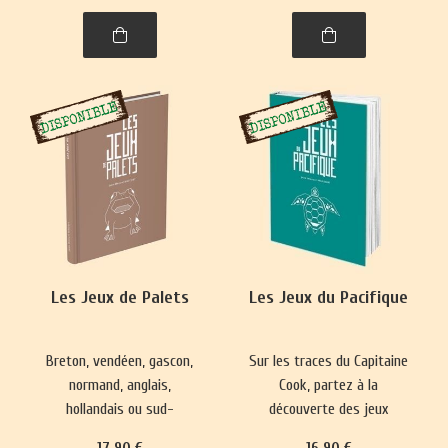
spiritualité. Un voyage
captivant dans l’histoire,
entre l'Himalaya et l'Inde.
Les Jeux de Palets
Les Jeux du Pacifique
Breton, vendéen, gascon,
Sur les traces du Capitaine
normand, anglais,
Cook, partez à la
hollandais ou sud-
découverte des jeux
américain, le jeu de palet
hawaïens, maoris de
17
.90
€
16
.90
€