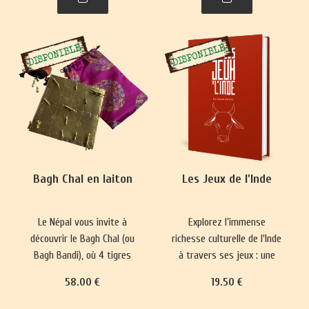
plus complexes ont
représentations du monde
émergé, prisés par les
et renforce les normes
classes sociales
sociales depuis 5000 ans.
aristocratiques.
Bagh Chal en laiton
Les Jeux de l'Inde
Le Népal vous invite à
Explorez l’immense
découvrir le Bagh Chal (ou
richesse culturelle de l'Inde
Bagh Bandi), où 4 tigres
à travers ses jeux : une
affrontent 20 chèvres.
longue tradition qui mêle
58
.00
€
19
.50
€
divertissement, plaisir,
réflexion philosophique et