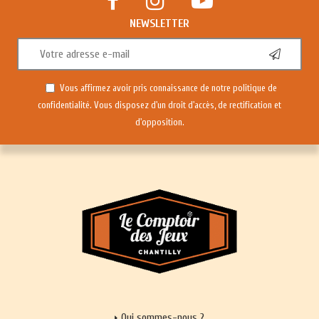
NEWSLETTER
Vous affirmez avoir pris connaissance de notre
politique de
confidentialité
. Vous disposez d'un droit d'accès, de rectification et
d'opposition.
Qui sommes-nous ?