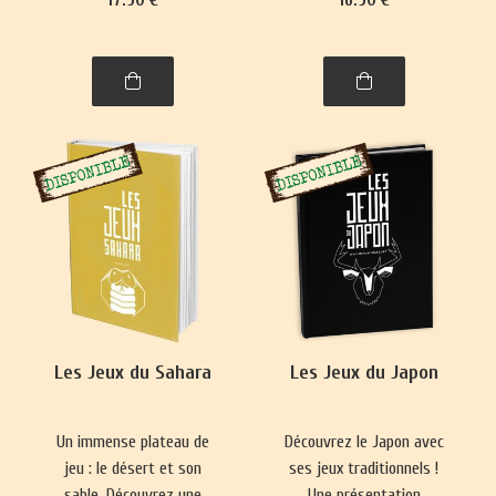
se pratique presque
Nouvelle-Zélande,
partout. Ce livre vous
philippins, indonésiens et
emmènera à la découverte
de Brunei.
de nombre de ses
variantes, parfois quelque
peu surprenantes.
Les Jeux du Sahara
Les Jeux du Japon
Un immense plateau de
Découvrez le Japon avec
jeu : le désert et son
ses jeux traditionnels !
sable. Découvrez une
Une présentation