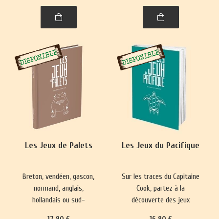
spiritualité. Un voyage
captivant dans l’histoire,
entre l'Himalaya et l'Inde.
Les Jeux de Palets
Les Jeux du Pacifique
Breton, vendéen, gascon,
Sur les traces du Capitaine
normand, anglais,
Cook, partez à la
hollandais ou sud-
découverte des jeux
américain, le jeu de palet
hawaïens, maoris de
17
.90
€
16
.90
€