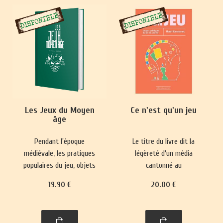
Les Jeux du Moyen
Ce n'est qu'un jeu
âge
Pendant l'époque
Le titre du livre dit la
médiévale, les pratiques
légèreté d'un média
populaires du jeu, objets
cantonné au
de paris, se heurtaient
divertissement et sa place
19
.90
€
20
.00
€
fréquemment à des
mineure dans le paysage
interdictions.
culturel. Pourtant, il
Parallèlement, des jeux
réactualise nos