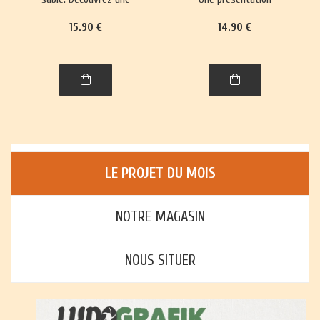
trentaine de jeux,
richement illustrée, avec
15
.90
€
14
.90
€
richement illustrés,
règles et histoire, de plus
accompagnés de leur
de trente jeux : jeux de
histoire et leurs règles.
cartes, jeux de plateau,
jeux d'enfants et jeux
d'adresse.
LE PROJET DU MOIS
NOTRE MAGASIN
NOUS SITUER