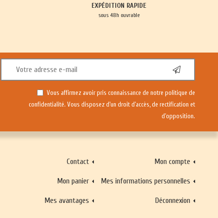
EXPÉDITION RAPIDE
sous 48h ouvrable
Vous affirmez avoir pris connaissance de notre
politique de
confidentialité
. Vous disposez d'un droit d'accès, de rectification et
d'opposition.
Contact
Mon compte
Mon panier
Mes informations personnelles
Mes avantages
Déconnexion