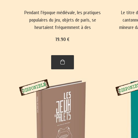
Pendant l'époque médiévale, les pratiques
Le titre 
populaires du jeu, objets de paris, se
cantonné
heurtaient fréquemment à des
mineure da
interdictions. Parallèlement, des jeux plus
il réactua
19
.90
€
complexes ont émergé, prisés par les
et renf
classes sociales aristocratiques.