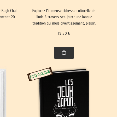
e Bagh Chal
Explorez l’immense richesse culturelle de
rontent 20
l'Inde à travers ses jeux : une longue
tradition qui mêle divertissement, plaisir,
réflexion philosophique et spiritualité. Un
19
.50
€
voyage captivant dans l’histoire, entre
l'Himalaya et l'Inde.