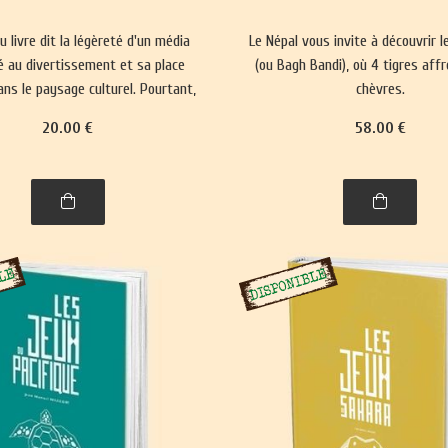
du livre dit la légèreté d'un média
Le Népal vous invite à découvrir l
 au divertissement et sa place
(ou Bagh Bandi), où 4 tigres aff
ns le paysage culturel. Pourtant,
chèvres.
lise nos représentations du monde
20
.00
€
58
.00
€
orce les normes sociales depuis
5000 ans.