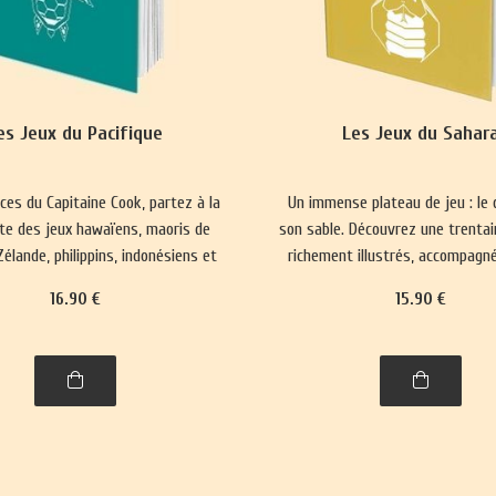
es Jeux du Pacifique
Les Jeux du Sahar
aces du Capitaine Cook, partez à la
Un immense plateau de jeu : le 
te des jeux hawaïens, maoris de
son sable. Découvrez une trentai
élande, philippins, indonésiens et
richement illustrés, accompagné
de Brunei.
histoire et leurs règles
16
.90
€
15
.90
€