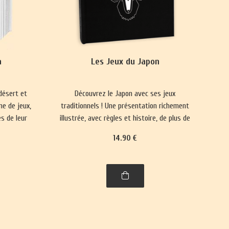
a
Les Jeux du Japon
désert et
Découvrez le Japon avec ses jeux
ne de jeux,
traditionnels ! Une présentation richement
s de leur
illustrée, avec règles et histoire, de plus de
.
trente jeux : jeux de cartes, jeux de plateau,
14
.90
€
jeux d'enfants et jeux d'adresse.