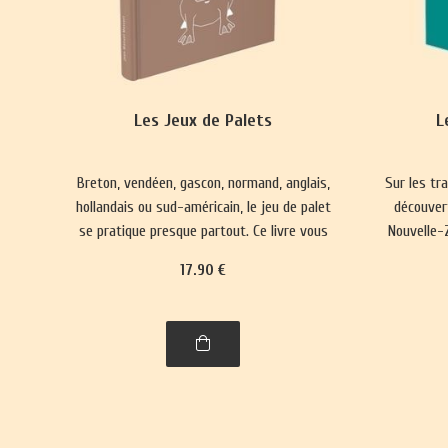
Les Jeux de Palets
L
Breton, vendéen, gascon, normand, anglais,
Sur les tr
hollandais ou sud-américain, le jeu de palet
découver
se pratique presque partout. Ce livre vous
Nouvelle-Z
emmènera à la découverte de nombre de
17
.90
€
ses variantes, parfois quelque peu
surprenantes.