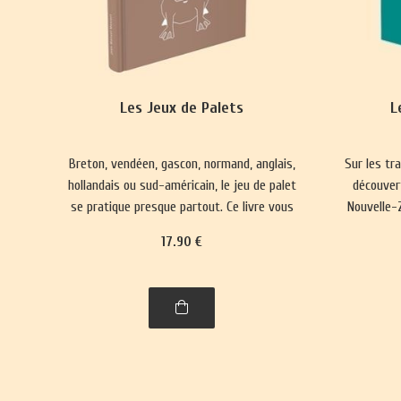
Les Jeux de Palets
L
Breton, vendéen, gascon, normand, anglais,
Sur les tr
hollandais ou sud-américain, le jeu de palet
découver
se pratique presque partout. Ce livre vous
Nouvelle-Z
emmènera à la découverte de nombre de
17
.90
€
ses variantes, parfois quelque peu
surprenantes.