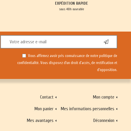
EXPÉDITION RAPIDE
sous 48h ouvrable
Vous affirmez avoir pris connaissance de notre
politique de
confidentialité
. Vous disposez d'un droit d'accès, de rectification et
d'opposition.
Contact
Mon compte
Mon panier
Mes informations personnelles
Mes avantages
Déconnexion