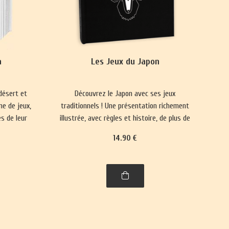
a
Les Jeux du Japon
désert et
Découvrez le Japon avec ses jeux
ne de jeux,
traditionnels ! Une présentation richement
s de leur
illustrée, avec règles et histoire, de plus de
.
trente jeux : jeux de cartes, jeux de plateau,
14
.90
€
jeux d'enfants et jeux d'adresse.