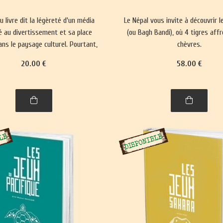
du livre dit la légèreté d'un média
Le Népal vous invite à découvrir l
 au divertissement et sa place
(ou Bagh Bandi), où 4 tigres aff
ns le paysage culturel. Pourtant,
chèvres.
lise nos représentations du monde
20
.00
€
58
.00
€
orce les normes sociales depuis
5000 ans.