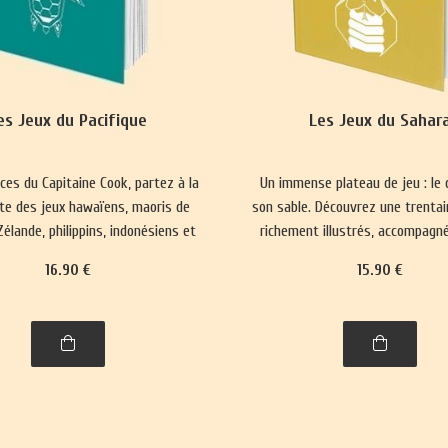
es Jeux du Pacifique
Les Jeux du Sahar
aces du Capitaine Cook, partez à la
Un immense plateau de jeu : le 
te des jeux hawaïens, maoris de
son sable. Découvrez une trentai
élande, philippins, indonésiens et
richement illustrés, accompagné
de Brunei.
histoire et leurs règles
16
.90
€
15
.90
€