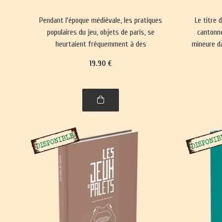
Pendant l'époque médiévale, les pratiques
Le titre 
populaires du jeu, objets de paris, se
cantonné
heurtaient fréquemment à des
mineure da
interdictions. Parallèlement, des jeux plus
il réactua
19
.90
€
complexes ont émergé, prisés par les
et renf
classes sociales aristocratiques.