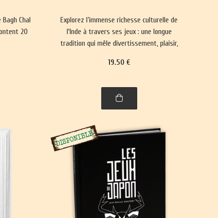
e Bagh Chal
Explorez l’immense richesse culturelle de
rontent 20
l'Inde à travers ses jeux : une longue
tradition qui mêle divertissement, plaisir,
réflexion philosophique et spiritualité. Un
19
.50
€
voyage captivant dans l’histoire, entre
l'Himalaya et l'Inde.