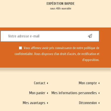
EXPÉDITION RAPIDE
sous 48h ouvrable
Vous affirmez avoir pris connaissance de notre
politique de
confidentialité
. Vous disposez d'un droit d'accès, de rectification et
d'opposition.
Contact
Mon compte
Mon panier
Mes informations personnelles
Mes avantages
Déconnexion