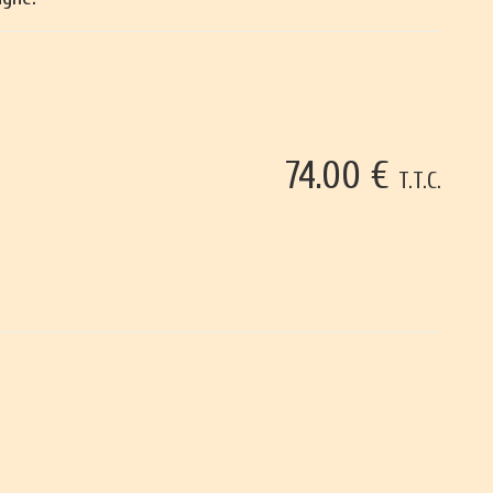
74
.00
€
T.T.C.