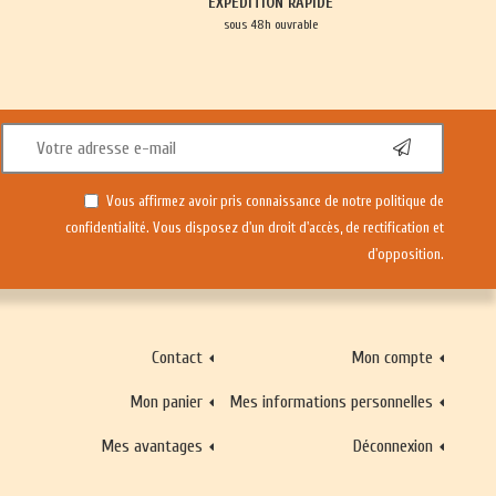
EXPÉDITION RAPIDE
sous 48h ouvrable
Vous affirmez avoir pris connaissance de notre
politique de
confidentialité
. Vous disposez d'un droit d'accès, de rectification et
d'opposition.
Contact
Mon compte
Mon panier
Mes informations personnelles
Mes avantages
Déconnexion