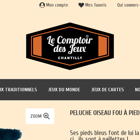
Mon compte
Mes favoris
Qui sommes-
UX TRADITIONNELS
JEUX DU MONDE
JEUX DE CARTES
NO
PELUCHE OISEAU FOU À PIE
ZOOM
Ses pieds bleus font de lui l
ci… ils sont à paillettes !