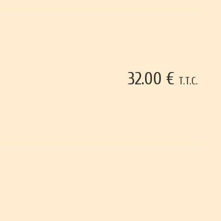
32
.00
€
T.T.C.