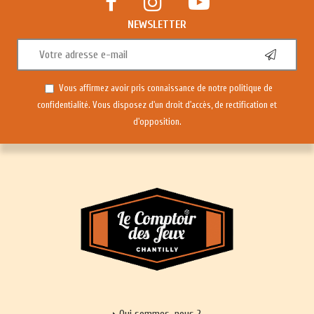
NEWSLETTER
Vous affirmez avoir pris connaissance de notre
politique de
confidentialité
. Vous disposez d'un droit d'accès, de rectification et
d'opposition.
Qui sommes-nous ?