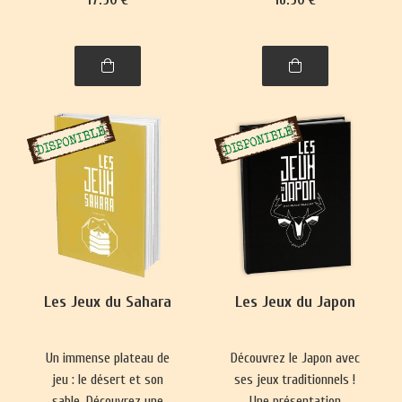
se pratique presque
Nouvelle-Zélande,
partout. Ce livre vous
philippins, indonésiens et
emmènera à la découverte
de Brunei.
de nombre de ses
variantes, parfois quelque
peu surprenantes.
Les Jeux du Sahara
Les Jeux du Japon
Un immense plateau de
Découvrez le Japon avec
jeu : le désert et son
ses jeux traditionnels !
sable. Découvrez une
Une présentation