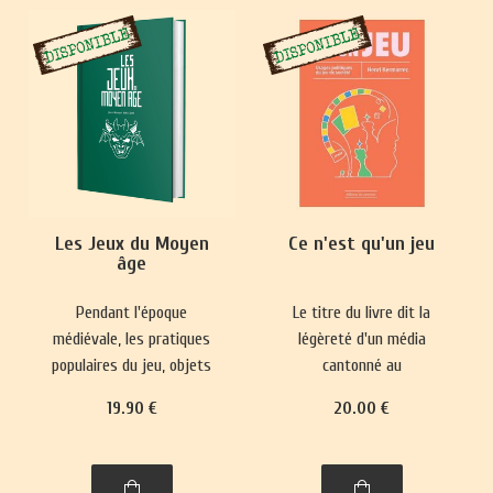
Les Jeux du Moyen
Ce n'est qu'un jeu
âge
Pendant l'époque
Le titre du livre dit la
médiévale, les pratiques
légèreté d'un média
populaires du jeu, objets
cantonné au
de paris, se heurtaient
divertissement et sa place
19
.90
€
20
.00
€
fréquemment à des
mineure dans le paysage
interdictions.
culturel. Pourtant, il
Parallèlement, des jeux
réactualise nos