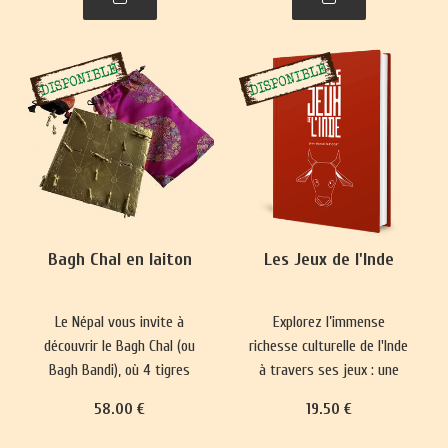
plus complexes ont
représentations du monde
émergé, prisés par les
et renforce les normes
classes sociales
sociales depuis 5000 ans.
aristocratiques.
Bagh Chal en laiton
Les Jeux de l'Inde
Le Népal vous invite à
Explorez l’immense
découvrir le Bagh Chal (ou
richesse culturelle de l'Inde
Bagh Bandi), où 4 tigres
à travers ses jeux : une
affrontent 20 chèvres.
longue tradition qui mêle
58
.00
€
19
.50
€
divertissement, plaisir,
réflexion philosophique et