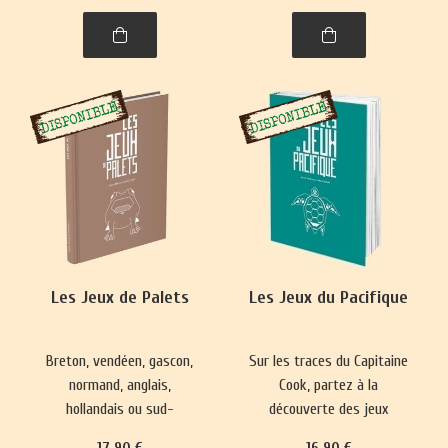
spiritualité. Un voyage
captivant dans l’histoire,
entre l'Himalaya et l'Inde.
Les Jeux de Palets
Les Jeux du Pacifique
Breton, vendéen, gascon,
Sur les traces du Capitaine
normand, anglais,
Cook, partez à la
hollandais ou sud-
découverte des jeux
américain, le jeu de palet
hawaïens, maoris de
17
.90
€
16
.90
€