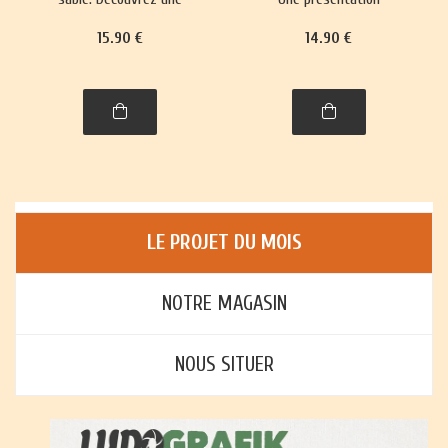
trentaine de jeux,
richement illustrée, avec
15
.90
€
14
.90
€
richement illustrés,
règles et histoire, de plus
accompagnés de leur
de trente jeux : jeux de
histoire et leurs règles.
cartes, jeux de plateau,
jeux d'enfants et jeux
d'adresse.
LE PROJET DU MOIS
NOTRE MAGASIN
NOUS SITUER