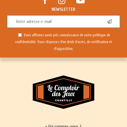
NEWSLETTER
Vous affirmez avoir pris connaissance de notre
politique de
confidentialité
. Vous disposez d'un droit d'accès, de rectification et
d'opposition.
Qui sommes-nous ?