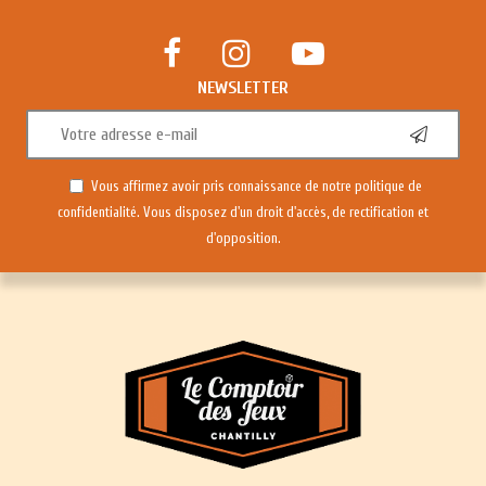
NEWSLETTER
Vous affirmez avoir pris connaissance de notre
politique de
confidentialité
. Vous disposez d'un droit d'accès, de rectification et
d'opposition.