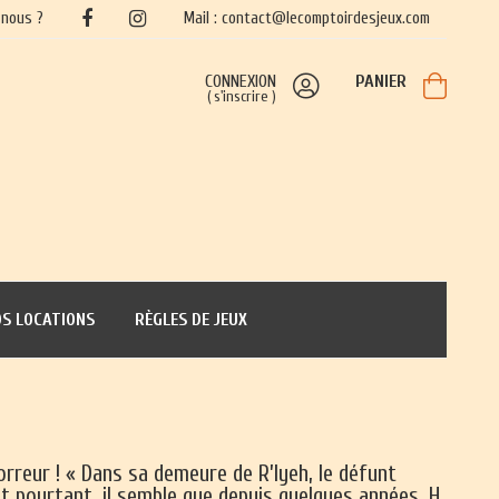
nous ?
Mail : contact@lecomptoirdesjeux.com
CONNEXION
PANIER
(
s'inscrire
)
S LOCATIONS
RÈGLES DE JEUX
rreur ! « Dans sa demeure de R’lyeh, le défunt
t pourtant, il semble que depuis quelques années, H.