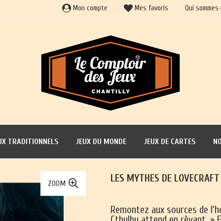
Mon compte
Mes favoris
Qui sommes-
UX TRADITIONNELS
JEUX DU MONDE
JEUX DE CARTES
NO
LES MYTHES DE LOVECRAFT
ZOOM
Remontez aux sources de l’ho
Cthulhu attend en rêvant. » E