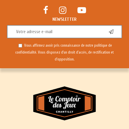
NEWSLETTER
Vous affirmez avoir pris connaissance de notre
politique de
confidentialité
. Vous disposez d'un droit d'accès, de rectification et
d'opposition.