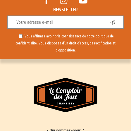
NEWSLETTER
Vous affirmez avoir pris connaissance de notre
politique de
confidentialité
. Vous disposez d'un droit d'accès, de rectification et
d'opposition.
Qui sommes-nous ?