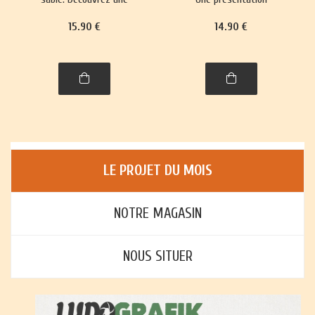
trentaine de jeux,
richement illustrée, avec
15
.90
€
14
.90
€
richement illustrés,
règles et histoire, de plus
accompagnés de leur
de trente jeux : jeux de
histoire et leurs règles.
cartes, jeux de plateau,
jeux d'enfants et jeux
d'adresse.
LE PROJET DU MOIS
NOTRE MAGASIN
NOUS SITUER