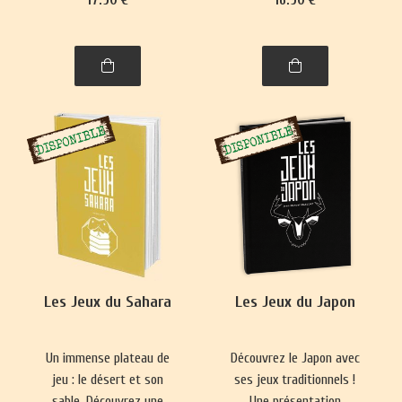
se pratique presque
Nouvelle-Zélande,
partout. Ce livre vous
philippins, indonésiens et
emmènera à la découverte
de Brunei.
de nombre de ses
variantes, parfois quelque
peu surprenantes.
Les Jeux du Sahara
Les Jeux du Japon
Un immense plateau de
Découvrez le Japon avec
jeu : le désert et son
ses jeux traditionnels !
sable. Découvrez une
Une présentation