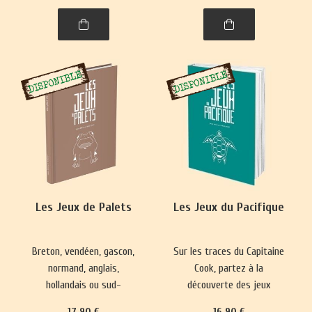
spiritualité. Un voyage
captivant dans l’histoire,
entre l'Himalaya et l'Inde.
Les Jeux de Palets
Les Jeux du Pacifique
Breton, vendéen, gascon,
Sur les traces du Capitaine
normand, anglais,
Cook, partez à la
hollandais ou sud-
découverte des jeux
américain, le jeu de palet
hawaïens, maoris de
17
.90
€
16
.90
€