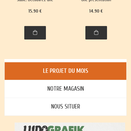
trentaine de jeux,
richement illustrée, avec
15
.90
€
14
.90
€
richement illustrés,
règles et histoire, de plus
accompagnés de leur
de trente jeux : jeux de
histoire et leurs règles.
cartes, jeux de plateau,
jeux d'enfants et jeux
d'adresse.
LE PROJET DU MOIS
NOTRE MAGASIN
NOUS SITUER