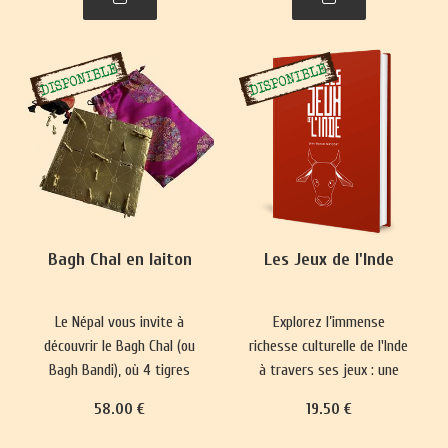
plus complexes ont
représentations du monde
émergé, prisés par les
et renforce les normes
classes sociales
sociales depuis 5000 ans.
aristocratiques.
Bagh Chal en laiton
Les Jeux de l'Inde
Le Népal vous invite à
Explorez l’immense
découvrir le Bagh Chal (ou
richesse culturelle de l'Inde
Bagh Bandi), où 4 tigres
à travers ses jeux : une
affrontent 20 chèvres.
longue tradition qui mêle
58
.00
€
19
.50
€
divertissement, plaisir,
réflexion philosophique et