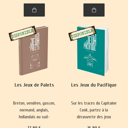
spiritualité. Un voyage
captivant dans l’histoire,
entre l'Himalaya et l'Inde.
Les Jeux de Palets
Les Jeux du Pacifique
Breton, vendéen, gascon,
Sur les traces du Capitaine
normand, anglais,
Cook, partez à la
hollandais ou sud-
découverte des jeux
américain, le jeu de palet
hawaïens, maoris de
17
.90
€
16
.90
€