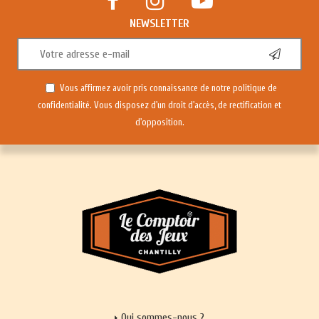
NEWSLETTER
Vous affirmez avoir pris connaissance de notre
politique de
confidentialité
. Vous disposez d'un droit d'accès, de rectification et
d'opposition.
Qui sommes-nous ?