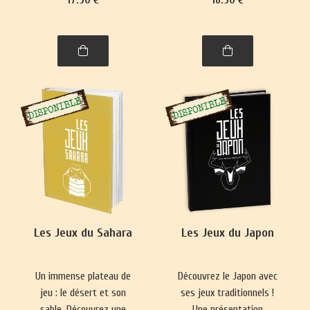
se pratique presque
Nouvelle-Zélande,
partout. Ce livre vous
philippins, indonésiens et
emmènera à la découverte
de Brunei.
de nombre de ses
variantes, parfois quelque
peu surprenantes.
Les Jeux du Sahara
Les Jeux du Japon
Un immense plateau de
Découvrez le Japon avec
jeu : le désert et son
ses jeux traditionnels !
sable. Découvrez une
Une présentation