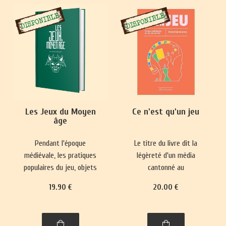
Les Jeux du Moyen
Ce n'est qu'un jeu
âge
Pendant l'époque
Le titre du livre dit la
médiévale, les pratiques
légèreté d'un média
populaires du jeu, objets
cantonné au
de paris, se heurtaient
divertissement et sa place
19
.90
€
20
.00
€
fréquemment à des
mineure dans le paysage
interdictions.
culturel. Pourtant, il
Parallèlement, des jeux
réactualise nos