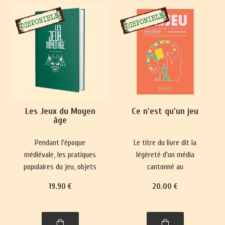
Les Jeux du Moyen
Ce n'est qu'un jeu
âge
Pendant l'époque
Le titre du livre dit la
médiévale, les pratiques
légèreté d'un média
populaires du jeu, objets
cantonné au
de paris, se heurtaient
divertissement et sa place
19
.90
€
20
.00
€
fréquemment à des
mineure dans le paysage
interdictions.
culturel. Pourtant, il
Parallèlement, des jeux
réactualise nos