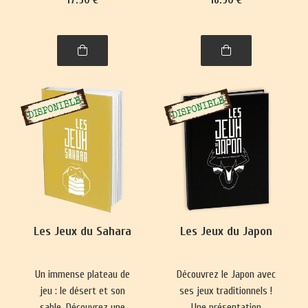
se pratique presque
Nouvelle-Zélande,
partout. Ce livre vous
philippins, indonésiens et
emmènera à la découverte
de Brunei.
de nombre de ses
variantes, parfois quelque
peu surprenantes.
Les Jeux du Sahara
Les Jeux du Japon
Un immense plateau de
Découvrez le Japon avec
jeu : le désert et son
ses jeux traditionnels !
sable. Découvrez une
Une présentation