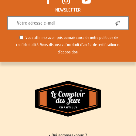
NEWSLETTER
Vous affirmez avoir pris connaissance de notre
politique de
confidentialité
. Vous disposez d'un droit d'accès, de rectification et
d'opposition.
Qui sommes-nous ?