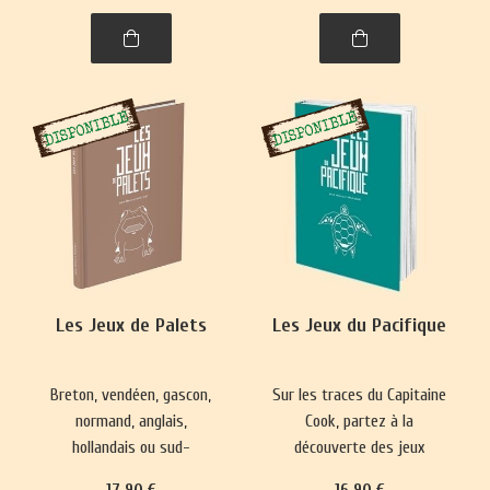
spiritualité. Un voyage
captivant dans l’histoire,
entre l'Himalaya et l'Inde.
Les Jeux de Palets
Les Jeux du Pacifique
Breton, vendéen, gascon,
Sur les traces du Capitaine
normand, anglais,
Cook, partez à la
hollandais ou sud-
découverte des jeux
américain, le jeu de palet
hawaïens, maoris de
17
.90
€
16
.90
€