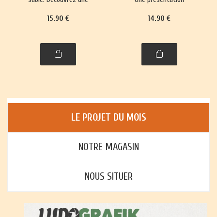
trentaine de jeux,
richement illustrée, avec
15
.90
€
14
.90
€
richement illustrés,
règles et histoire, de plus
accompagnés de leur
de trente jeux : jeux de
histoire et leurs règles.
cartes, jeux de plateau,
jeux d'enfants et jeux
d'adresse.
LE PROJET DU MOIS
NOTRE MAGASIN
NOUS SITUER