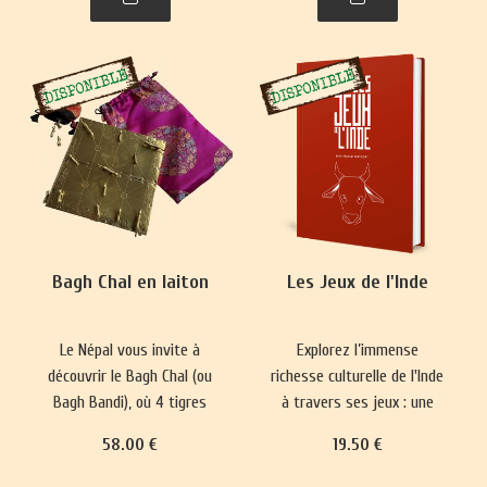
plus complexes ont
représentations du monde
émergé, prisés par les
et renforce les normes
classes sociales
sociales depuis 5000 ans.
aristocratiques.
Bagh Chal en laiton
Les Jeux de l'Inde
Le Népal vous invite à
Explorez l’immense
découvrir le Bagh Chal (ou
richesse culturelle de l'Inde
Bagh Bandi), où 4 tigres
à travers ses jeux : une
affrontent 20 chèvres.
longue tradition qui mêle
58
.00
€
19
.50
€
divertissement, plaisir,
réflexion philosophique et