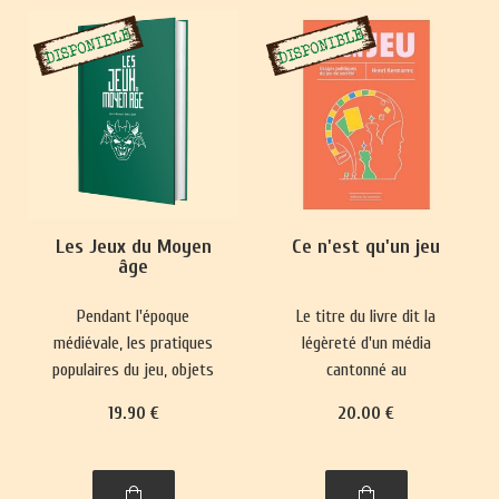
Les Jeux du Moyen
Ce n'est qu'un jeu
âge
Pendant l'époque
Le titre du livre dit la
médiévale, les pratiques
légèreté d'un média
populaires du jeu, objets
cantonné au
de paris, se heurtaient
divertissement et sa place
19
.90
€
20
.00
€
fréquemment à des
mineure dans le paysage
interdictions.
culturel. Pourtant, il
Parallèlement, des jeux
réactualise nos