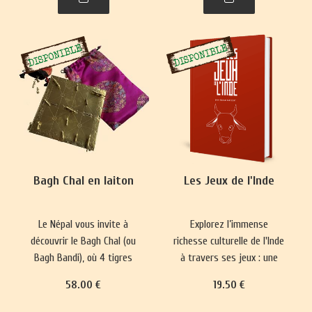
plus complexes ont
représentations du monde
émergé, prisés par les
et renforce les normes
classes sociales
sociales depuis 5000 ans.
aristocratiques.
Bagh Chal en laiton
Les Jeux de l'Inde
Le Népal vous invite à
Explorez l’immense
découvrir le Bagh Chal (ou
richesse culturelle de l'Inde
Bagh Bandi), où 4 tigres
à travers ses jeux : une
affrontent 20 chèvres.
longue tradition qui mêle
58
.00
€
19
.50
€
divertissement, plaisir,
réflexion philosophique et