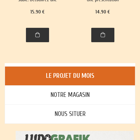
trentaine de jeux,
richement illustrée, avec
15
.90
€
14
.90
€
richement illustrés,
règles et histoire, de plus
accompagnés de leur
de trente jeux : jeux de
histoire et leurs règles.
cartes, jeux de plateau,
jeux d'enfants et jeux
d'adresse.
LE PROJET DU MOIS
NOTRE MAGASIN
NOUS SITUER