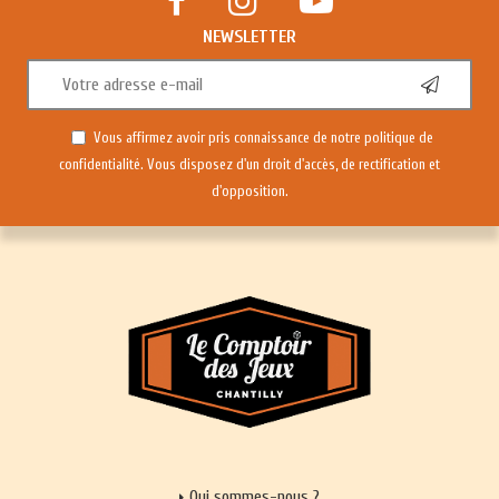
NEWSLETTER
Vous affirmez avoir pris connaissance de notre
politique de
confidentialité
. Vous disposez d'un droit d'accès, de rectification et
d'opposition.
Qui sommes-nous ?