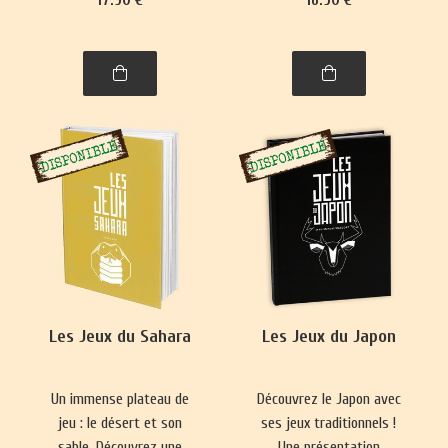
se pratique presque
Nouvelle-Zélande,
partout. Ce livre vous
philippins, indonésiens et
emmènera à la découverte
de Brunei.
de nombre de ses
variantes, parfois quelque
peu surprenantes.
Les Jeux du Sahara
Les Jeux du Japon
Un immense plateau de
Découvrez le Japon avec
jeu : le désert et son
ses jeux traditionnels !
sable. Découvrez une
Une présentation