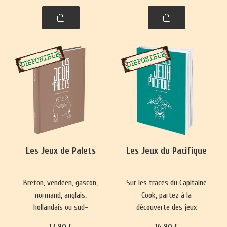
spiritualité. Un voyage
captivant dans l’histoire,
entre l'Himalaya et l'Inde.
Les Jeux de Palets
Les Jeux du Pacifique
Breton, vendéen, gascon,
Sur les traces du Capitaine
normand, anglais,
Cook, partez à la
hollandais ou sud-
découverte des jeux
américain, le jeu de palet
hawaïens, maoris de
17
.90
€
16
.90
€