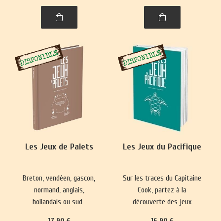
spiritualité. Un voyage
captivant dans l’histoire,
entre l'Himalaya et l'Inde.
Les Jeux de Palets
Les Jeux du Pacifique
Breton, vendéen, gascon,
Sur les traces du Capitaine
normand, anglais,
Cook, partez à la
hollandais ou sud-
découverte des jeux
américain, le jeu de palet
hawaïens, maoris de
17
.90
€
16
.90
€