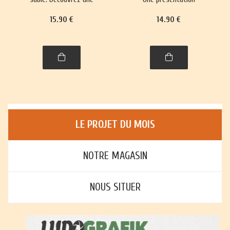
trentaine de jeux,
richement illustrée, avec
15
.90
€
14
.90
€
richement illustrés,
règles et histoire, de plus
accompagnés de leur
de trente jeux : jeux de
histoire et leurs règles.
cartes, jeux de plateau,
jeux d'enfants et jeux
d'adresse.
LE PROJET DU MOIS
NOTRE MAGASIN
NOUS SITUER