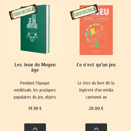
Les Jeux du Moyen
Ce n'est qu'un jeu
âge
Pendant l'époque
Le titre du livre dit la
médiévale, les pratiques
légèreté d'un média
populaires du jeu, objets
cantonné au
de paris, se heurtaient
divertissement et sa place
19
.90
€
20
.00
€
fréquemment à des
mineure dans le paysage
interdictions.
culturel. Pourtant, il
Parallèlement, des jeux
réactualise nos