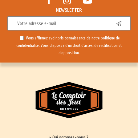
NEWSLETTER
Vous affirmez avoir pris connaissance de notre
politique de
confidentialité
. Vous disposez d'un droit d'accès, de rectification et
d'opposition.
Qui sommes-nous ?