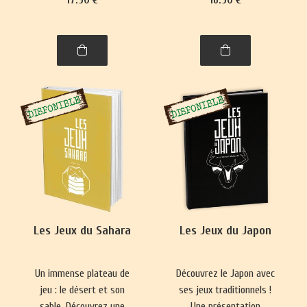
se pratique presque
Nouvelle-Zélande,
partout. Ce livre vous
philippins, indonésiens et
emmènera à la découverte
de Brunei.
de nombre de ses
variantes, parfois quelque
peu surprenantes.
Les Jeux du Sahara
Les Jeux du Japon
Un immense plateau de
Découvrez le Japon avec
jeu : le désert et son
ses jeux traditionnels !
sable. Découvrez une
Une présentation