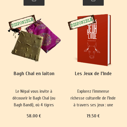
plus complexes ont
représentations du monde
émergé, prisés par les
et renforce les normes
classes sociales
sociales depuis 5000 ans.
aristocratiques.
Bagh Chal en laiton
Les Jeux de l'Inde
Le Népal vous invite à
Explorez l’immense
découvrir le Bagh Chal (ou
richesse culturelle de l'Inde
Bagh Bandi), où 4 tigres
à travers ses jeux : une
affrontent 20 chèvres.
longue tradition qui mêle
58
.00
€
19
.50
€
divertissement, plaisir,
réflexion philosophique et