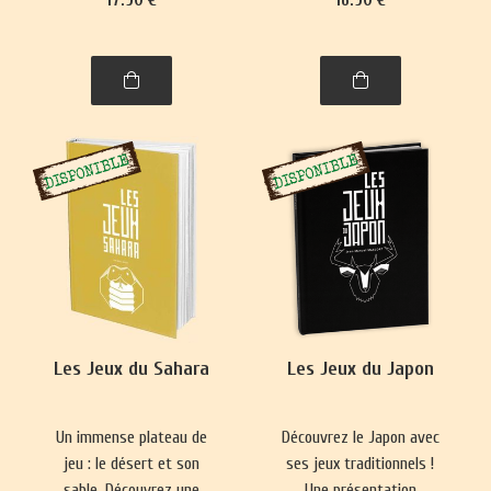
se pratique presque
Nouvelle-Zélande,
partout. Ce livre vous
philippins, indonésiens et
emmènera à la découverte
de Brunei.
de nombre de ses
variantes, parfois quelque
peu surprenantes.
Les Jeux du Sahara
Les Jeux du Japon
Un immense plateau de
Découvrez le Japon avec
jeu : le désert et son
ses jeux traditionnels !
sable. Découvrez une
Une présentation