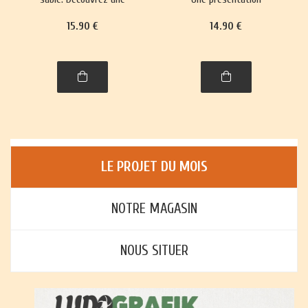
trentaine de jeux,
richement illustrée, avec
15
.90
€
14
.90
€
richement illustrés,
règles et histoire, de plus
accompagnés de leur
de trente jeux : jeux de
histoire et leurs règles.
cartes, jeux de plateau,
jeux d'enfants et jeux
d'adresse.
LE PROJET DU MOIS
NOTRE MAGASIN
NOUS SITUER