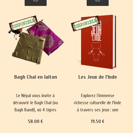
plus complexes ont
représentations du monde
émergé, prisés par les
et renforce les normes
classes sociales
sociales depuis 5000 ans.
aristocratiques.
Bagh Chal en laiton
Les Jeux de l'Inde
Le Népal vous invite à
Explorez l’immense
découvrir le Bagh Chal (ou
richesse culturelle de l'Inde
Bagh Bandi), où 4 tigres
à travers ses jeux : une
affrontent 20 chèvres.
longue tradition qui mêle
58
.00
€
19
.50
€
divertissement, plaisir,
réflexion philosophique et