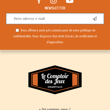
NEWSLETTER
Vous affirmez avoir pris connaissance de notre
politique de
confidentialité
. Vous disposez d'un droit d'accès, de rectification et
d'opposition.
Qui sommes-nous ?