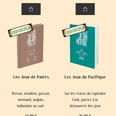
spiritualité. Un voyage
captivant dans l’histoire,
entre l'Himalaya et l'Inde.
Les Jeux de Palets
Les Jeux du Pacifique
Breton, vendéen, gascon,
Sur les traces du Capitaine
normand, anglais,
Cook, partez à la
hollandais ou sud-
découverte des jeux
américain, le jeu de palet
hawaïens, maoris de
17
.90
€
16
.90
€