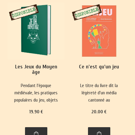
Les Jeux du Moyen
Ce n'est qu'un jeu
âge
Pendant l'époque
Le titre du livre dit la
médiévale, les pratiques
légèreté d'un média
populaires du jeu, objets
cantonné au
de paris, se heurtaient
divertissement et sa place
19
.90
€
20
.00
€
fréquemment à des
mineure dans le paysage
interdictions.
culturel. Pourtant, il
Parallèlement, des jeux
réactualise nos