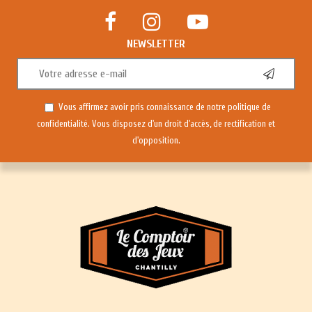
NEWSLETTER
Vous affirmez avoir pris connaissance de notre
politique de
confidentialité
. Vous disposez d'un droit d'accès, de rectification et
d'opposition.