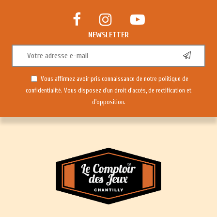
NEWSLETTER
Vous affirmez avoir pris connaissance de notre
politique de
confidentialité
. Vous disposez d'un droit d'accès, de rectification et
d'opposition.