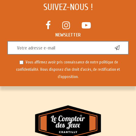
SUIVEZ-NOUS !
NEWSLETTER
Vous affirmez avoir pris connaissance de notre
politique de
confidentialité
. Vous disposez d'un droit d'accès, de rectification et
d'opposition.