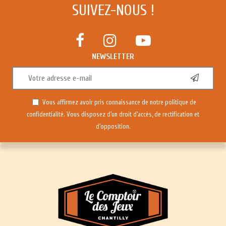
SUIVEZ-NOUS !
NEWSLETTER
Vous affirmez avoir pris connaissance de notre
politique de
confidentialité
. Vous disposez d'un droit d'accès, de rectification et
d'opposition.